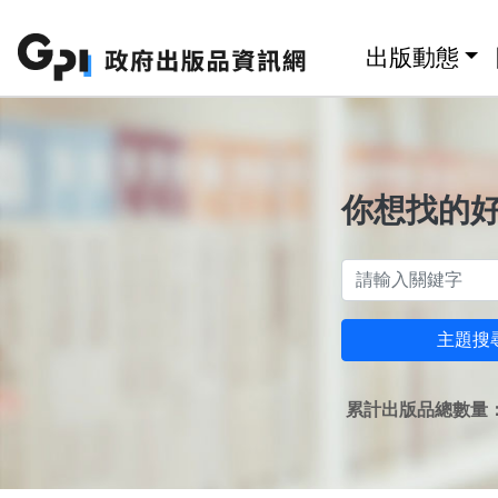
跳至主要內容區塊
:::
出版動態
你想找的
主題搜
累計出版品總數量：1