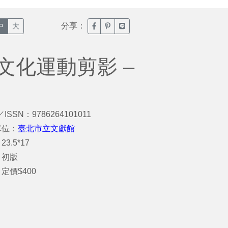
分享：
臉書分享(另開新視窗)
噗浪分享(另開新視窗)
Line分享(另開新視窗)
中
大
文化運動剪影 –
／ISSN：9786264101011
單位：
臺北市立文獻館
3.5*17
：初版
定價$400