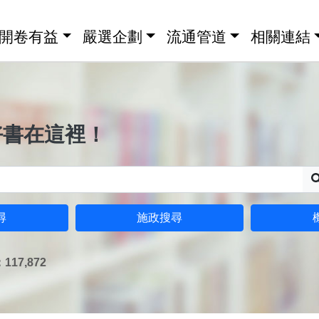
開卷有益
嚴選企劃
流通管道
相關連結
好書在這裡！
尋
施政搜尋
17,872