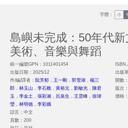
字體：
小
島嶼未完成：50年代新
美術、音樂與舞蹈
統一編號GPN：1011401454
ISBN
出版日期：2025/12
出版
作/編/譯者：
阮芳郁
，
王一剛
，
郭雪湖
，
楊三
開數：2
郎
，
林玉山
，
李石樵
，
黃裕元
，
劉敏光
，
陳君
版次
玉
，
李金土
，
張彩湘
，
呂泉生
，
王雲峰
，
徐瑋
價格：
瑩
，
林明德
，
李彩娥
語言：中文
頁數：200