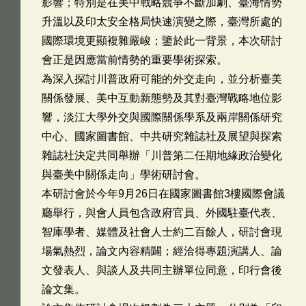
影響；特別是在美中戰略競爭不斷加劇、臺海情勢
升溫以及印太安全格局快速演變之際，臺灣所處的
國際環境更顯複雜嚴峻；鑒於此一背景，本次研討
會正是因應當前情勢的重要學術探索。
為深入探討川普政府可能的外交走向，並分析臺美
關係發展、美中互動新態勢及其對臺灣戰略地位影
響，淡江大學外交與國際關係學系及兩岸關係研究
中心、國家圖書館、中共研究雜誌社及展望與探索
雜誌社決定共同舉辦「川普第二任期地緣政治變化
與臺美中關係走向」學術研討會。
本研討會於今年9月26日在國家圖書館3樓國際會議
廳舉行，與會人員包含政府官員、外國駐臺代表、
智庫學者、媒體及社會人士約二百餘人，研討會現
場氣熱烈，論文內容精闢；經洽得專題演講人、論
文發表人、與談人及共同主辦單位同意，印行會後
論文集。