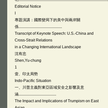
Editorial Notice
I
專題演講：國際變局下的美中與兩岸關
係.............................................
Transcript of Keynote Speech: U.S.-China and
Cross-Strait Relations
in a Changing International Landscape
沈有忠
Shen,Yu-chung
1
壹、印太局勢
Indo-Pacific Situation
一、川普主義對東亞區域安全之影響及意
涵.......................................
The Impact and Implications of Trumpism on East
Asian