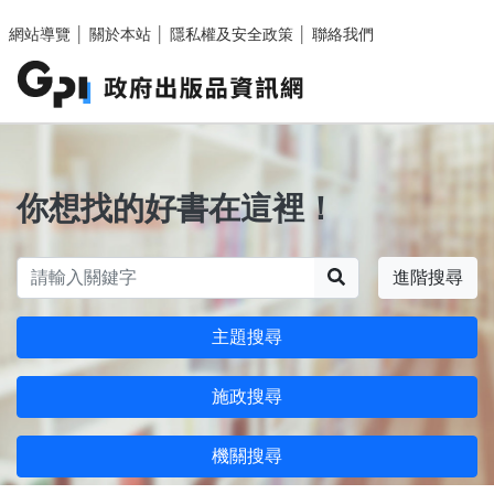
跳至主要內容區塊
網站導覽
│
關於本站
│
隱私權及安全政策
│
聯絡我們
你想找的好書在這裡！
搜尋
進階搜尋
主題搜尋
施政搜尋
機關搜尋