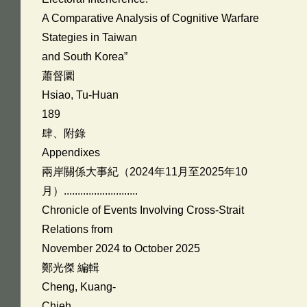
A Comparative Analysis of Cognitive Warfare
Stategies in Taiwan
and South Korea”
蕭督圜
Hsiao, Tu-Huan
189
肆、附錄
Appendixes
兩岸關係大事紀（2024年11月至2025年10
月）...........................
Chronicle of Events Involving Cross-Strait
Relations from
November 2024 to October 2025
鄭光傑 編輯
Cheng, Kuang-
Chieh