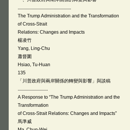
..............................................
The Trump Administration and the Transformation
of Cross-Strait
Relations: Changes and Impacts
楊凌竹
Yang, Ling-Chu
蕭督圜
Hsiao, Tu-Huan
135
「川普政府與兩岸關係的轉變與影響」與談稿
..........................
A Response to “The Trump Administration and the
Transformation
of Cross-Strait Relations: Changes and Impacts”
馬準威
Ma, Chun-Wei