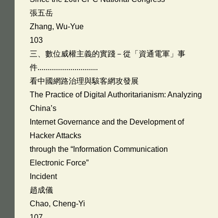
張五岳
Zhang, Wu-Yue
103
三、數位威權主義的實踐－從「資通電軍」事
件...............................
看中國網路治理與駭客網攻發展
The Practice of Digital Authoritarianism: Analyzing
China’s
Internet Governance and the Development of
Hacker Attacks
through the “Information Communication
Electronic Force”
Incident
趙成儀
Chao, Cheng-Yi
107