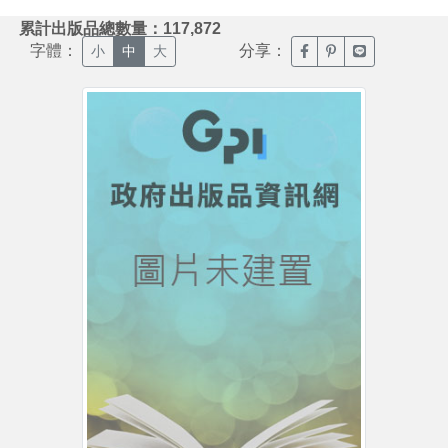
:::
累計出版品總數量：117,872
字體：
分享：
臉書分享(另開新視窗)
噗浪分享(另開新視
Line分享(另
小
中
大