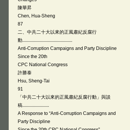
陳華昇
Chen, Hua-Sheng
87
二、中共二十大以來的正風肅紀反腐行
動...........................................
Anti-Corruption Campaigns and Party Discipline
Since the 20th
CPC National Congress
許勝泰
Hsu, Sheng-Tai
91
「中共二十大以來的正風肅紀反腐行動」與談
稿.......................
A Response to “Anti-Corruption Campaigns and
Party Discipline
Since the 20th CPC National Congress”