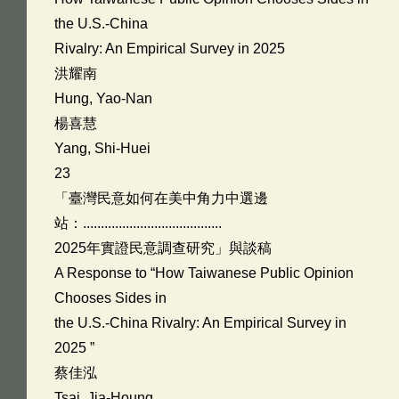
the U.S.-China
Rivalry: An Empirical Survey in 2025
洪耀南
Hung, Yao-Nan
楊喜慧
Yang, Shi-Huei
23
「臺灣民意如何在美中角力中選邊
站：.......................................
2025年實證民意調查研究」與談稿
A Response to “How Taiwanese Public Opinion
Chooses Sides in
the U.S.-China Rivalry: An Empirical Survey in
2025 ”
蔡佳泓
Tsai, Jia-Houng