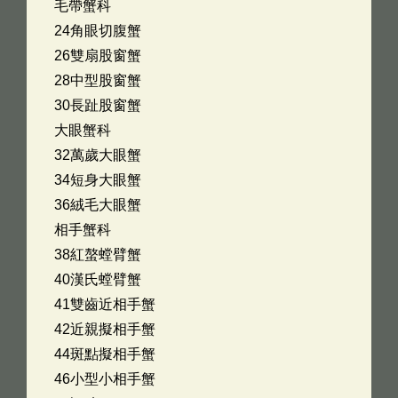
毛帶蟹科
24角眼切腹蟹
26雙扇股窗蟹
28中型股窗蟹
30長趾股窗蟹
大眼蟹科
32萬歲大眼蟹
34短身大眼蟹
36絨毛大眼蟹
相手蟹科
38紅螯螳臂蟹
40漢氏螳臂蟹
41雙齒近相手蟹
42近親擬相手蟹
44斑點擬相手蟹
46小型小相手蟹