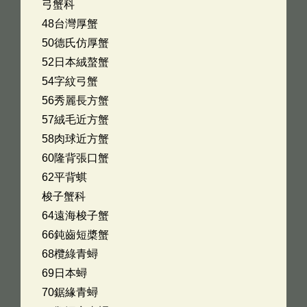
弓蟹科
48台灣厚蟹
50德氏仿厚蟹
52日本絨螯蟹
54字紋弓蟹
56秀麗長方蟹
57絨毛近方蟹
58肉球近方蟹
60隆背張口蟹
62平背蜞
梭子蟹科
64遠海梭子蟹
66鈍齒短槳蟹
68欖綠青蟳
69日本蟳
70鋸緣青蟳