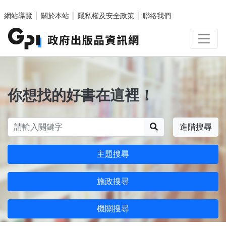
跳至主要內容區塊
網站導覽
│
關於本站
│
隱私權及安全政策
│
聯絡我們
你想找的好書在這裡！
搜尋
進階搜尋
主題搜尋
施政搜尋
機關搜尋