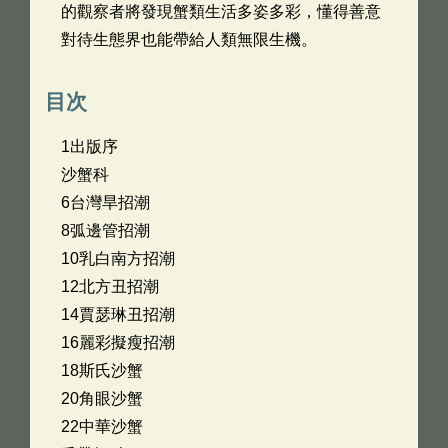
的觀察者將發現蟹類生活多姿多彩，懂得善意
對待生態界也能帶給人類無限生機。
目次
1出版序
沙蟹科
6台灣旱招潮
8弧邊管招潮
10乳白南方招潮
12北方丑招潮
14賈瑟琳丑招潮
16麗彩擬瘦招潮
18斯氏沙蟹
20角眼沙蟹
22中華沙蟹