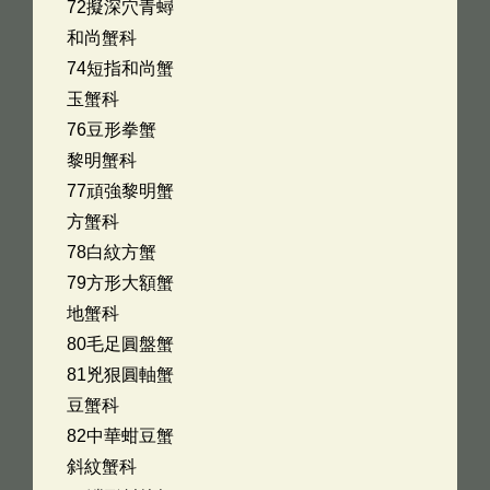
72擬深穴青蟳
和尚蟹科
74短指和尚蟹
玉蟹科
76豆形拳蟹
黎明蟹科
77頑強黎明蟹
方蟹科
78白紋方蟹
79方形大額蟹
地蟹科
80毛足圓盤蟹
81兇狠圓軸蟹
豆蟹科
82中華蚶豆蟹
斜紋蟹科