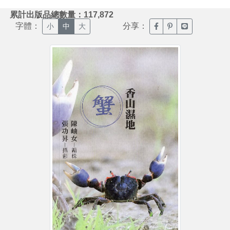
:::
累計出版品總數量：117,872
字體：
分享：
臉書分享(另開新視窗)
噗浪分享(另開新視
Line分享(另
小
中
大