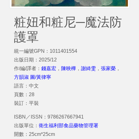
粧妞和粧尼─魔法防
護罩
統一編號GPN：1011401554
出版日期：2025/12
作/編/譯者：
錢嘉宏
，
陳映樺
，
謝綺雯
，
張家榮
，
方韻淑 圖/黃律寧
語言：中文
頁數：28
裝訂：平裝
ISBN／ISSN：9786267667941
出版單位：
衛生福利部食品藥物管理署
開數：25cm*25cm