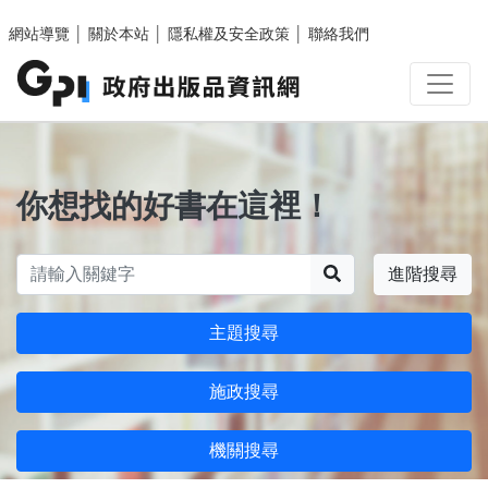
跳至主要內容區塊
網站導覽
│
關於本站
│
隱私權及安全政策
│
聯絡我們
你想找的好書在這裡！
搜尋
進階搜尋
主題搜尋
施政搜尋
機關搜尋