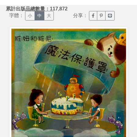
:::
累計出版品總數量：117,872
字體：
分享：
臉書分享(另開新視窗)
噗浪分享(另開新視
Line分享(另
小
中
大