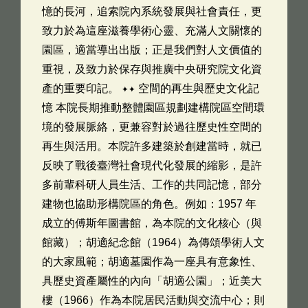
憶的長河，追索院內系統發展與社會責任，更
致力於為這座滋養學術心靈、充滿人文關懷的
園區，適當導出出版；正是我們對人文價值的
重視，及致力於保存與推廣中央研究院文化資
產的重要印記。 ✦✦ 空間的再生與歷史文化記
憶 本院長期推動整體園區規劃建構院區空間環
境的發展脈絡，更兼容對於過往歷史性空間的
再生與活用。本院許多建築於創建當時，就已
反映了戰後臺灣社會現代化發展的縮影，是許
多前輩科研人員生活、工作的共同記憶，部分
建物也協助形構院區的角色。例如：1957 年
成立的傅斯年圖書館，為本院的文化核心（與
館藏）；胡適紀念館（1964）為傳頌學術人文
的大家風範；胡適墓園作為一座具有意象性、
具歷史資產屬性的內向「胡適公園」；近美大
樓（1966）作為本院居民活動與交流中心；則