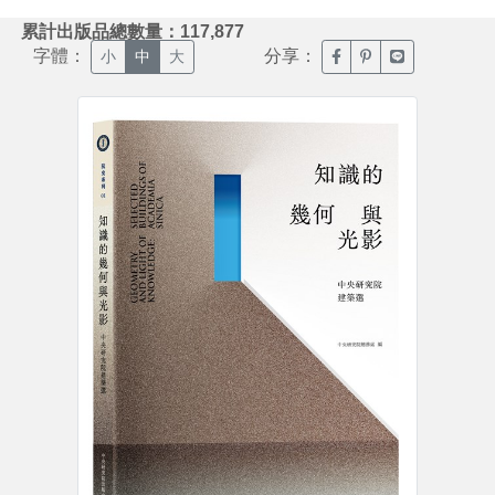
:::
累計出版品總數量：117,877
字體：
分享：
臉書分享(另開新視窗)
噗浪分享(另開新視
Line分享(另
小
中
大