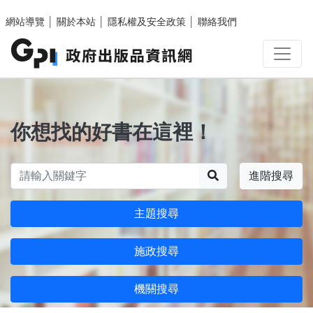
跳至主要內容區塊
網站導覽
│
關於本站
│
隱私權及安全政策
│
聯絡我們
你想找的好書在這裡！
搜尋
進階搜尋
主題搜尋
施政搜尋
機關搜尋