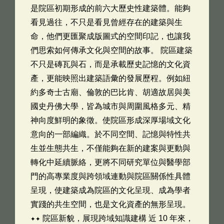
是院區初期形成的前六大歷史性建築體。能夠
看見過往，不只是看見曾經存在的建築與生
命，他們更匯聚成版圖式的空間印記，也讓我
們思索如何傳承文化與空間的故事。 院區建築
不只是磚瓦與石，而是承載歷史記憶的文化資
產，更能映照出建築語彙的發展歷程。例如紐
約多奇士古廟、倫敦的巴比肯、胡適故居與美
國史丹佛大學，皆為城市與周圍風格多元、精
神向度鮮明的象徵。使院區形成深厚場域文化
意向的一部編織。於不同空間、記憶與特性共
生並生態共生，不僅能夠在新的建案與更動與
轉化中延續脈絡，更將不同研究單位與醫學部
門的高專業度與跨領域連動與院區關係性具體
呈現，使建築成為院區的文化呈現、成為學者
實踐的共生空間，也是文化資產的無形呈現。
✦✦ 院區新貌，展現跨域知識建構 近 10 年來，