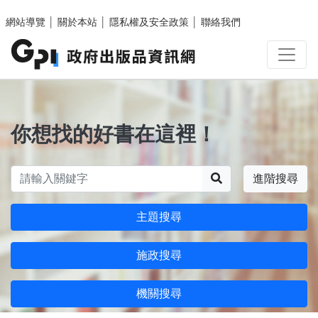
跳至主要內容區塊
網站導覽
│
關於本站
│
隱私權及安全政策
│
聯絡我們
你想找的好書在這裡！
搜尋
進階搜尋
主題搜尋
施政搜尋
機關搜尋