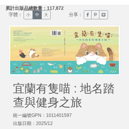
:::
累計出版品總數量：117,872
字體：
分享：
臉書分享(另開新視窗)
噗浪分享(另開新視
Line分享(另
小
中
大
宜蘭有隻喵 : 地名踏
查與健身之旅
統一編號GPN：1011401597
出版日期：2025/12