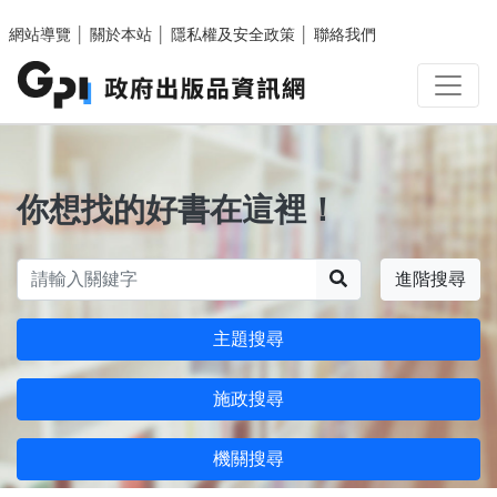
跳至主要內容區塊
網站導覽
│
關於本站
│
隱私權及安全政策
│
聯絡我們
你想找的好書在這裡！
搜尋
進階搜尋
主題搜尋
施政搜尋
機關搜尋