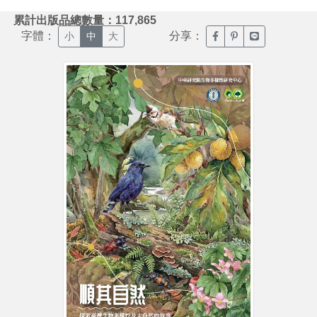
:::
累計出版品總數量：117,865
字體：
分享：
臉書分享(另開新視窗)
噗浪分享(另開新視
Line分享(另
小
中
大