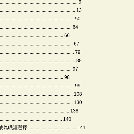
............................................... 9
.............................................. 13
.............................................. 50
...................................................... 64
....................................... 66
................................................. 67
.............................................. 79
.......................................... 88
...................................................... 97
.......................................... 98
.............................................. 99
.......................................... 108
............................................ 130
..................................................... 138
.................................... 140
................................. 141