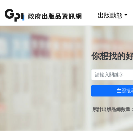
跳至主要內容區塊
:::
出版動態
你想找的
主題搜
累計出版品總數量：1