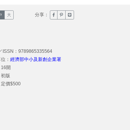
分享：
臉書分享(另開新視窗)
噗浪分享(另開新視窗)
Line分享(另開新視窗)
中
大
／ISSN：9789865335564
單位：
經濟部中小及新創企業署
16開
：初版
定價$500