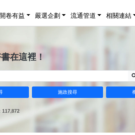
開卷有益
嚴選企劃
流通管道
相關連結
好書在這裡！
尋
施政搜尋
17,872