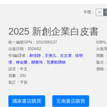
字體：
小
2025 新創企業白皮書
統一編號GPN：1011500137
ISBN
出版日期：2026/02
出版
作/編/譯者：
林佳靜
，
王俐几
，
古文潔
，
徐明
開數：
墐
，
林金榮
，
關雅筠
，
范秉航撰稿
版次
語言：中文
價格：
頁數：202
裝訂：平裝
國家書店購買
五南書店購買