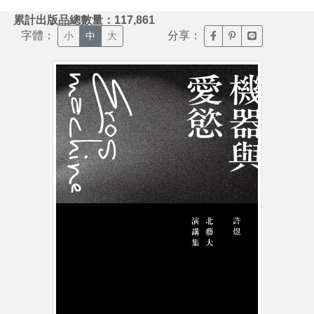
:::
累計出版品總數量：117,861
字體：
分享：
臉書分享(另開新視窗)
噗浪分享(另開新視
Line分享(另
小
中
大