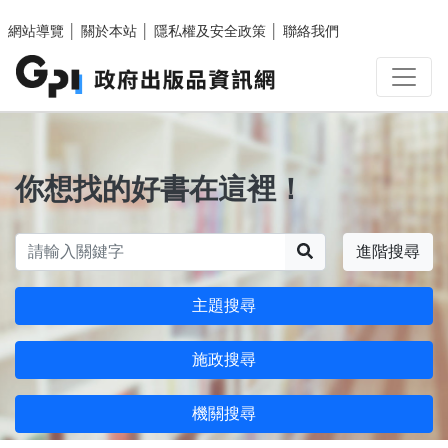
跳至主要內容區塊
網站導覽
│
關於本站
│
隱私權及安全政策
│
聯絡我們
你想找的好書在這裡！
搜尋
進階搜尋
主題搜尋
施政搜尋
機關搜尋