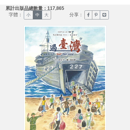
:::
累計出版品總數量：117,865
字體：
分享：
臉書分享(另開新視窗)
噗浪分享(另開新視
Line分享(另
小
中
大