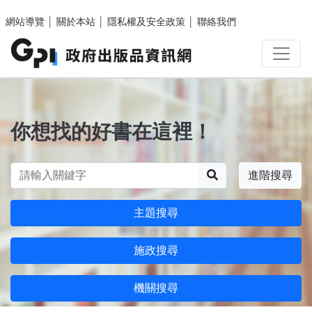
跳至主要內容區塊
網站導覽
│
關於本站
│
隱私權及安全政策
│
聯絡我們
你想找的好書在這裡！
搜尋
進階搜尋
主題搜尋
施政搜尋
機關搜尋