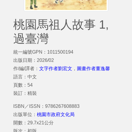
桃園馬祖人故事 1,
過臺灣
統一編號GPN：1011500194
出版日期：2026/02
作/編/譯者：
文字作者劉宏文
，
圖畫作者董逸馨
語言：中文
頁數：54
裝訂：精裝
ISBN／ISSN：9786267608883
出版單位：
桃園市政府文化局
開數：29.7x21公分
版次：初版