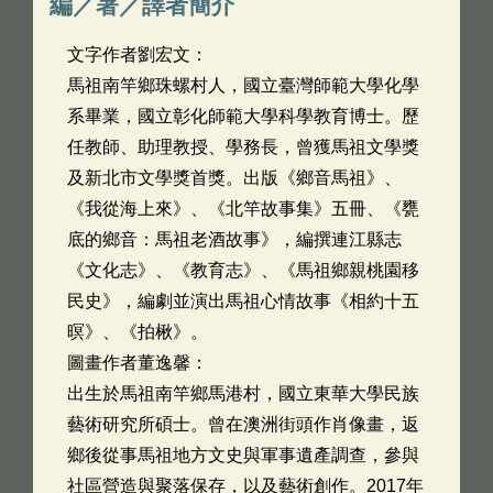
編／著／譯者簡介
文字作者劉宏文：
馬祖南竿鄉珠螺村人，國立臺灣師範大學化學
系畢業，國立彰化師範大學科學教育博士。歷
任教師、助理教授、學務長，曾獲馬祖文學獎
及新北市文學獎首獎。出版《鄉音馬祖》、
《我從海上來》、《北竿故事集》五冊、《甕
底的鄉音：馬祖老酒故事》，編撰連江縣志
《文化志》、《教育志》、《馬祖鄉親桃園移
民史》，編劇並演出馬祖心情故事《相約十五
暝》、《拍楸》。
圖畫作者董逸馨：
出生於馬祖南竿鄉馬港村，國立東華大學民族
藝術研究所碩士。曾在澳洲街頭作肖像畫，返
鄉後從事馬祖地方文史與軍事遺產調查，參與
社區營造與聚落保存，以及藝術創作。2017年