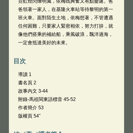
霓虹燈閃爍明滅，依梅既興奮又有點憂慮。爸
爸領著一家人，在基隆火車站等待黎明的第一
班火車。面對陌生土地，依梅想著，不管遭遇
任何困難，只要家人緊密相依，努力打拚，就
像他們搭乘的補給船，乘風破浪，飄洋過海，
一定會抵達美好的未來。
目次
導讀 1
書名頁 2
故事內文 3-44
附錄-馬祖閩東語標音 45-52
作者簡介 53
版權頁 54"