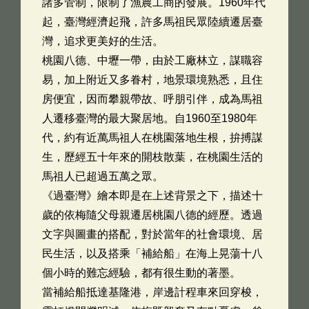
諸多管制，限制了漁農工商的發展。1960年代
起，臺灣經濟起飛，許多馬祖民眾陸續遷居臺
灣，追求更美好的生活。
桃園八德、中壢一帶，由於工廠林立，謀職容
易，加上附近又多眷村，地景環境熟悉，且住
房便宜，因而攀親帶故、呼朋引伴，成為馬祖
人遷移臺灣的最大聚居地。自1960至1980年
代，約有近萬馬祖人在桃園落地生根，拚搏謀
生，歷經五十年來的開枝散葉，在桃園生活的
馬祖人已超過五萬之眾。
《過臺灣》繪本即是在上述背景之下，描述十
歲的依梅隨父母親遷居桃園八德的經歷。透過
文字與圖畫的搭配，對於當年的社會環境、居
民生活，以及搭乘「補給船」在海上晃蕩十八
個小時的難忘經驗，都有很生動的著墨。
當補給船抵達基隆港，岸邊計程車來回穿梭，