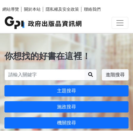
跳至主要內容區塊
網站導覽
│
關於本站
│
隱私權及安全政策
│
聯絡我們
你想找的好書在這裡！
搜尋
進階搜尋
主題搜尋
施政搜尋
機關搜尋