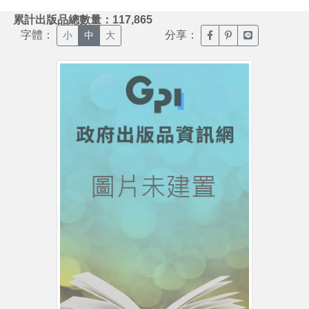
:::
累計出版品總數量：117,865
字體：
分享：
臉書分享(另開新視窗)
噗浪分享(另開新視
Line分享(另
小
中
大