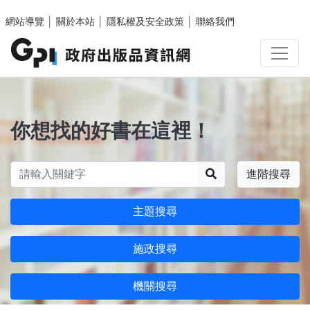
跳至主要內容區塊
網站導覽
│
關於本站
│
隱私權及安全政策
│
聯絡我們
你想找的好書在這裡！
搜尋
進階搜尋
主題搜尋
施政搜尋
機關搜尋