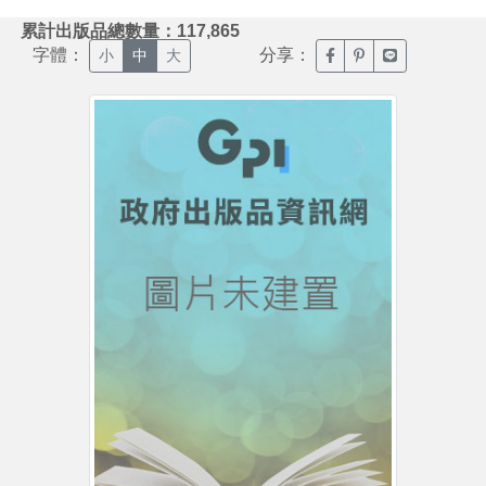
:::
累計出版品總數量：117,865
字體：
分享：
臉書分享(另開新視窗)
噗浪分享(另開新視
Line分享(另
小
中
大