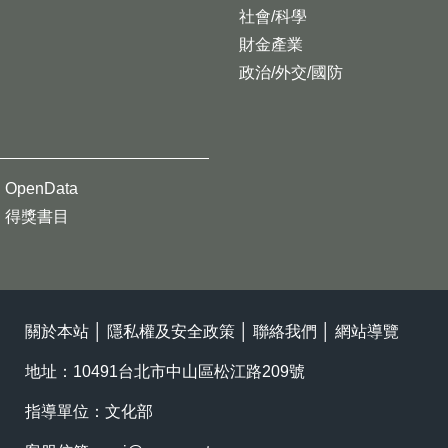
社會/科學
財金產業
政治/外交/國防
OpenData
得獎書目
關於本站
│
隱私權及安全政策
│
聯絡我們
│
網站導覽
地址：10491台北市中山區松江路209號
指導單位：文化部