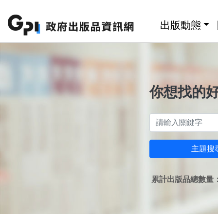
跳至主要內容區塊
:::
出版動態
你想找的
主題搜
累計出版品總數量：1