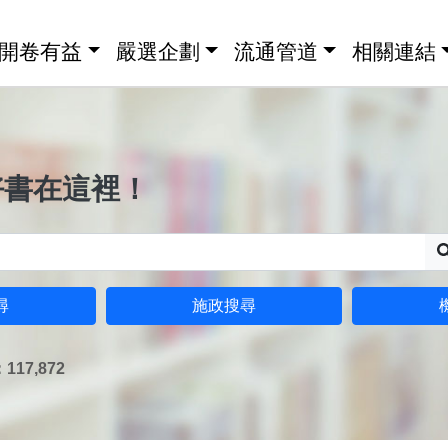
開卷有益
嚴選企劃
流通管道
相關連結
好書在這裡！
尋
施政搜尋
17,872