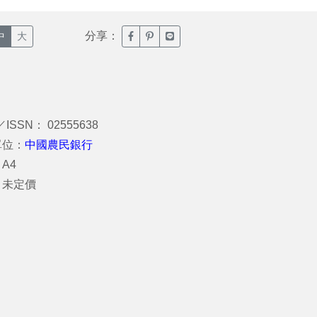
分享：
臉書分享(另開新視窗)
噗浪分享(另開新視窗)
Line分享(另開新視窗)
中
大
／ISSN： 02555638
單位：
中國農民銀行
A4
：未定價