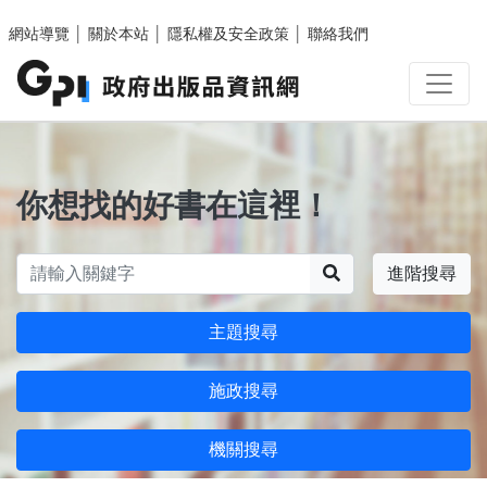
跳至主要內容區塊
網站導覽
│
關於本站
│
隱私權及安全政策
│
聯絡我們
你想找的好書在這裡！
搜尋
進階搜尋
主題搜尋
施政搜尋
機關搜尋