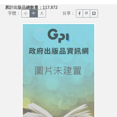
:::
累計出版品總數量：117,872
字體：
分享：
臉書分享(另開新視窗)
噗浪分享(另開新視
Line分享(另
小
中
大