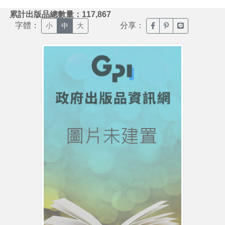
:::
累計出版品總數量：117,867
字體：
分享：
臉書分享(另開新視窗)
噗浪分享(另開新視
Line分享(另
小
中
大