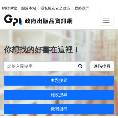
跳至主要內容區塊
網站導覽
│
關於本站
│
隱私權及安全政策
│
聯絡我們
你想找的好書在這裡！
搜尋
進階搜尋
主題搜尋
施政搜尋
機關搜尋