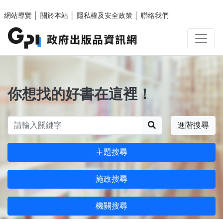
跳至主要內容區塊
網站導覽
│
關於本站
│
隱私權及安全政策
│
聯絡我們
你想找的好書在這裡！
搜尋
進階搜尋
主題搜尋
施政搜尋
機關搜尋