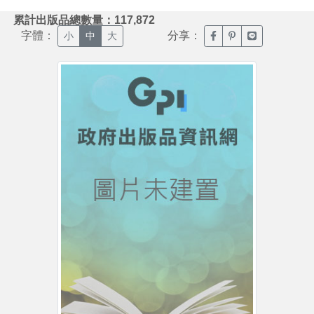
:::
累計出版品總數量：117,872
字體：
分享：
臉書分享(另開新視窗)
噗浪分享(另開新視
Line分享(另
小
中
大