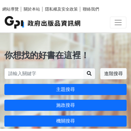
跳至主要內容區塊
網站導覽
│
關於本站
│
隱私權及安全政策
│
聯絡我們
你想找的好書在這裡！
搜尋
進階搜尋
主題搜尋
施政搜尋
機關搜尋