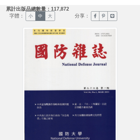
:::
累計出版品總數量：117,872
字體：
分享：
臉書分享(另開新視窗)
噗浪分享(另開新視
Line分享(另
小
中
大