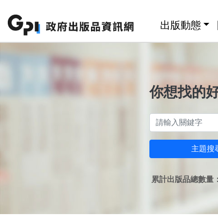
跳至主要內容區塊
:::
出版動態
你想找的
主題搜
累計出版品總數量：1