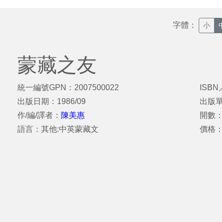
字體：
小
蒙藏之友
統一編號GPN：2007500022
ISBN
出版日期：1986/09
出版
作/編/譯者：
陳美惠
開數：
語言：其他:中英蒙藏文
價格