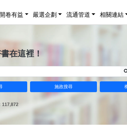
開卷有益
嚴選企劃
流通管道
相關連結
好書在這裡！
尋
施政搜尋
17,872