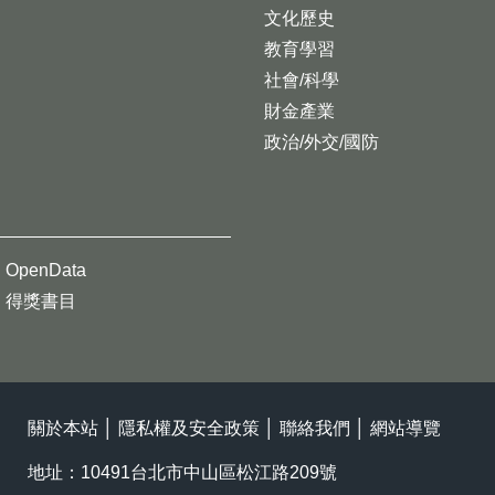
文化歷史
教育學習
社會/科學
財金產業
政治/外交/國防
OpenData
得獎書目
關於本站
│
隱私權及安全政策
│
聯絡我們
│
網站導覽
地址：10491台北市中山區松江路209號