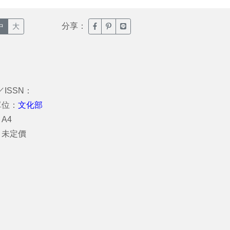
分享：
臉書分享(另開新視窗)
噗浪分享(另開新視窗)
Line分享(另開新視窗)
中
大
／ISSN：
單位：
文化部
A4
：未定價