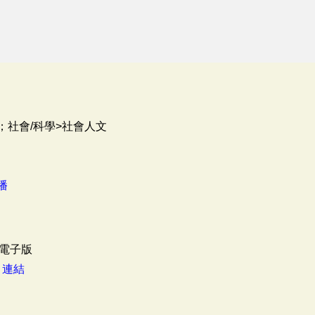
；社會/科學>社會人文
播
電子版
：
連結