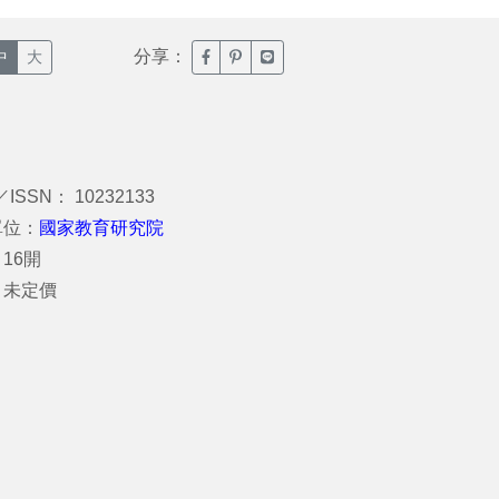
分享：
臉書分享(另開新視窗)
噗浪分享(另開新視窗)
Line分享(另開新視窗)
中
大
／ISSN： 10232133
單位：
國家教育研究院
16開
：未定價