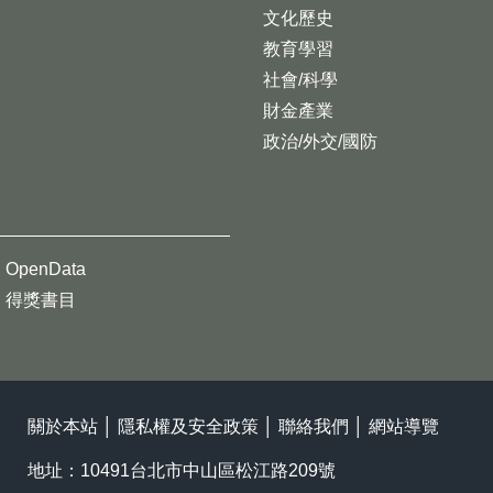
文化歷史
教育學習
社會/科學
財金產業
政治/外交/國防
OpenData
得獎書目
關於本站
│
隱私權及安全政策
│
聯絡我們
│
網站導覽
地址：10491台北市中山區松江路209號