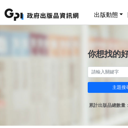
跳至主要內容區塊
:::
出版動態
你想找的
主題搜
累計出版品總數量：1