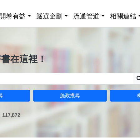
開卷有益
嚴選企劃
流通管道
相關連結
好書在這裡！
尋
施政搜尋
17,872