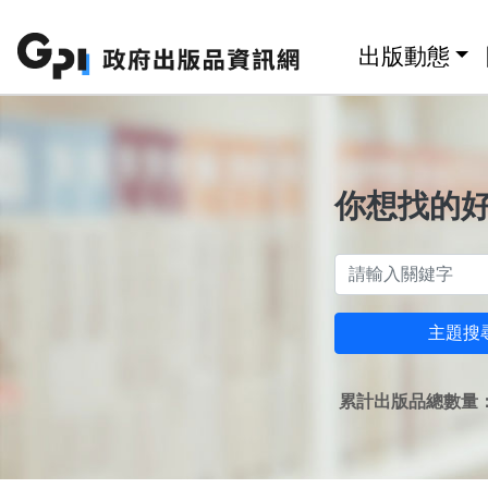
跳至主要內容區塊
:::
出版動態
你想找的
主題搜
累計出版品總數量：1