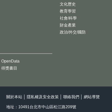
文化歷史
教育學習
社會/科學
財金產業
政治/外交/國防
OpenData
得獎書目
關於本站
│
隱私權及安全政策
│
聯絡我們
│
網站導覽
地址：10491台北市中山區松江路209號