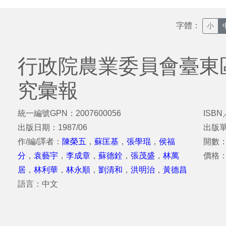
字體：
小
行政院農業委員會臺東
究彙報
統一編號GPN：2007600056
ISBN
出版日期：1987/06
出版
作/編/譯者：
陳榮五
，
蘇匡基
，
張學琨
，
侯福
開數：
分
，
袁藝宇
，
李成章
，
蘇德銓
，
張茂盛
，
林萬
價格：
居
，
林利華
，
林永順
，
劉清和
，
洪明治
，
黃德昌
語言：中文