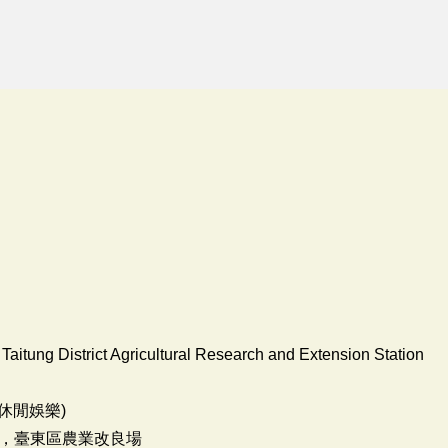
 Taitung District Agricultural Research and Extension Station
休閒娛樂)
，臺東區農業改良場