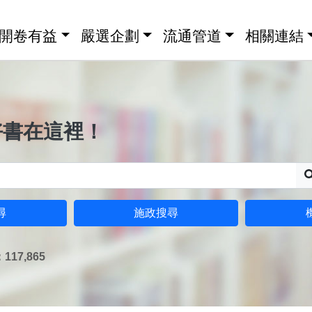
開卷有益
嚴選企劃
流通管道
相關連結
好書在這裡！
尋
施政搜尋
17,865