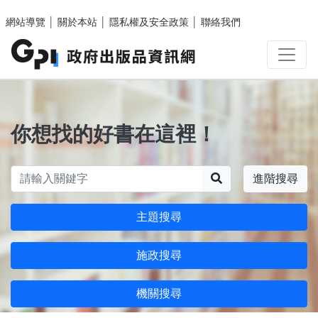
跳至主要內容區塊
網站導覽
│
關於本站
│
隱私權及安全政策
│
聯絡我們
你想找的好書在這裡！
搜尋
進階搜尋
主題搜尋
施政搜尋
機關搜尋