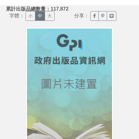
:::
累計出版品總數量：117,872
字體：
分享：
臉書分享(另開新視窗)
噗浪分享(另開新視
Line分享(另
小
中
大