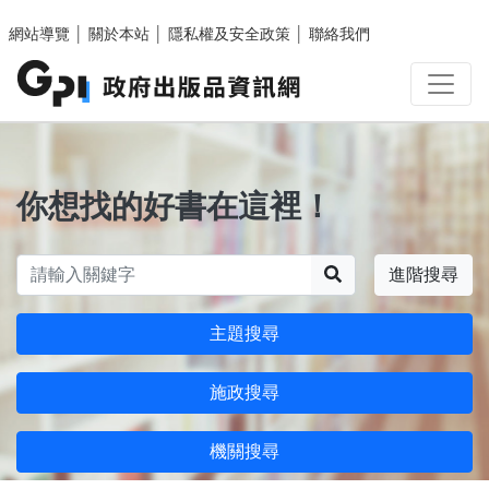
跳至主要內容區塊
網站導覽
│
關於本站
│
隱私權及安全政策
│
聯絡我們
你想找的好書在這裡！
搜尋
進階搜尋
主題搜尋
施政搜尋
機關搜尋