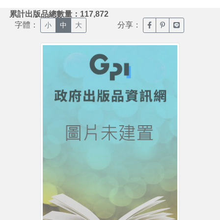
:::
累計出版品總數量：117,872
字體：
分享：
臉書分享(另開新視窗)
噗浪分享(另開新視
Line分享(另
小
中
大