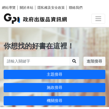
跳至主要內容區塊
網站導覽
│
關於本站
│
隱私權及安全政策
│
聯絡我們
你想找的好書在這裡！
搜尋
進階搜尋
主題搜尋
施政搜尋
機關搜尋