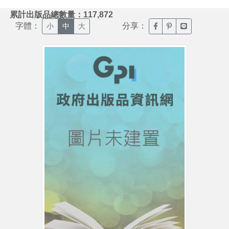
:::
累計出版品總數量：117,872
字體：
分享：
臉書分享(另開新視窗)
噗浪分享(另開新視
Line分享(另
小
中
大