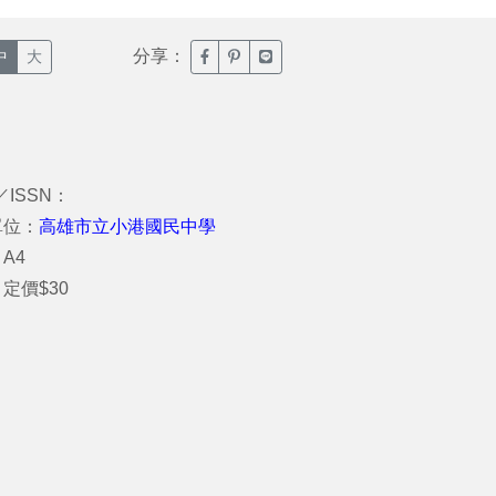
分享：
臉書分享(另開新視窗)
噗浪分享(另開新視窗)
Line分享(另開新視窗)
中
大
／ISSN：
單位：
高雄市立小港國民中學
A4
定價$30