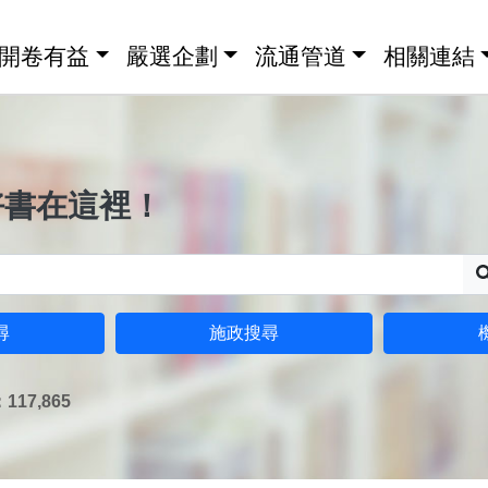
開卷有益
嚴選企劃
流通管道
相關連結
好書在這裡！
尋
施政搜尋
17,865