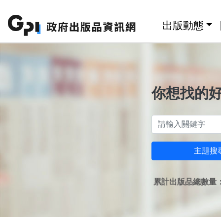
跳至主要內容區塊
:::
出版動態
你想找的
主題搜
累計出版品總數量：1