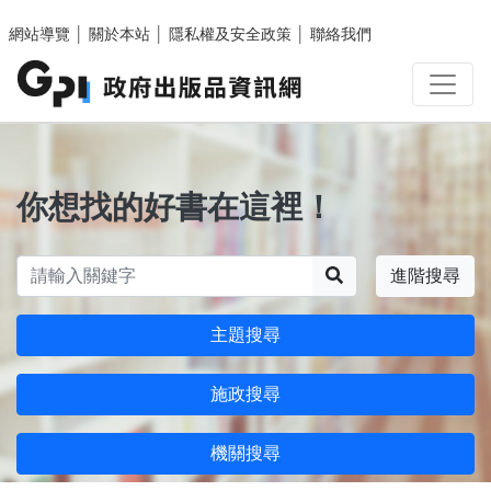
跳至主要內容區塊
網站導覽
│
關於本站
│
隱私權及安全政策
│
聯絡我們
你想找的好書在這裡！
搜尋
進階搜尋
主題搜尋
施政搜尋
機關搜尋