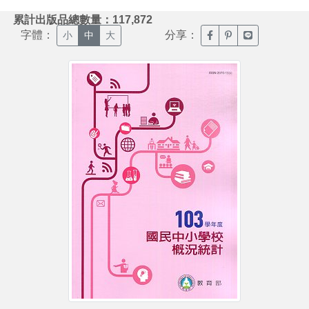
:::
累計出版品總數量：117,872
字體：
分享：
臉書分享(另開新視窗)
噗浪分享(另開新視
Line分享(另
小
中
大