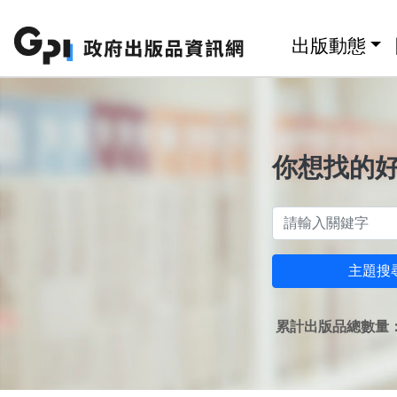
跳至主要內容區塊
:::
出版動態
你想找的
主題搜
累計出版品總數量：1