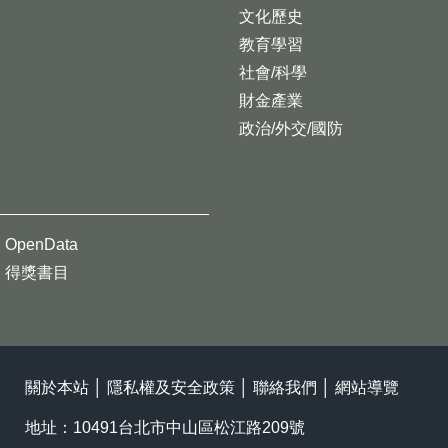
文化歷史
教育學習
社會/科學
財金產業
政治/外交/國防
OpenData
得獎書目
關於本站
│
隱私權及安全政策
│
聯絡我們
│
網站導覽
地址：10491台北市中山區松江路209號