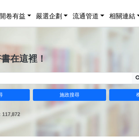
開卷有益
嚴選企劃
流通管道
相關連結
好書在這裡！
尋
施政搜尋
17,872