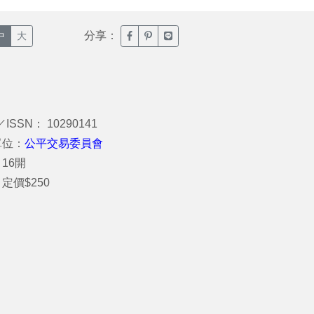
分享：
臉書分享(另開新視窗)
噗浪分享(另開新視窗)
Line分享(另開新視窗)
中
大
／ISSN： 10290141
單位：
公平交易委員會
16開
定價$250