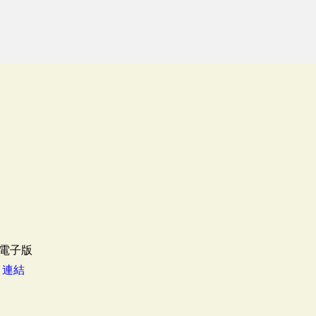
電子版
：
連結