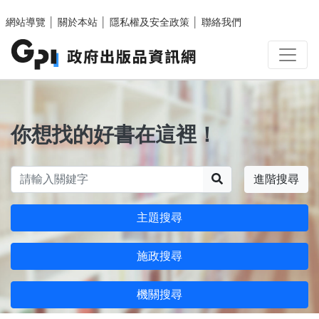
跳至主要內容區塊
網站導覽
│
關於本站
│
隱私權及安全政策
│
聯絡我們
你想找的好書在這裡！
搜尋
進階搜尋
主題搜尋
施政搜尋
機關搜尋