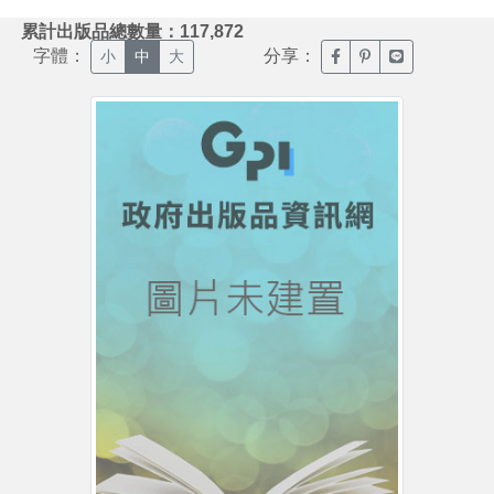
:::
累計出版品總數量：117,872
字體：
分享：
臉書分享(另開新視窗)
噗浪分享(另開新視
Line分享(另
小
中
大