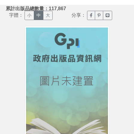
:::
累計出版品總數量：117,867
字體：
分享：
臉書分享(另開新視窗)
噗浪分享(另開新視
Line分享(另
小
中
大