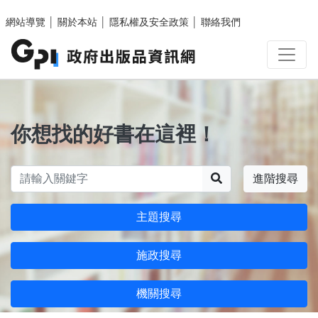
跳至主要內容區塊
網站導覽
│
關於本站
│
隱私權及安全政策
│
聯絡我們
你想找的好書在這裡！
搜尋
進階搜尋
主題搜尋
施政搜尋
機關搜尋