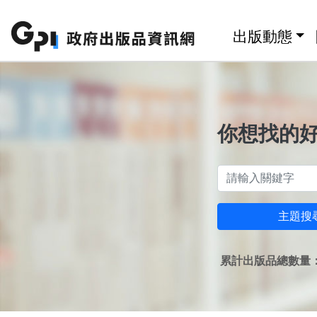
跳至主要內容區塊
:::
出版動態
你想找的
主題搜
累計出版品總數量：1