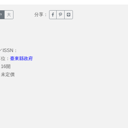
分享：
臉書分享(另開新視窗)
噗浪分享(另開新視窗)
Line分享(另開新視窗)
中
大
／ISSN：
單位：
臺東縣政府
16開
：未定價