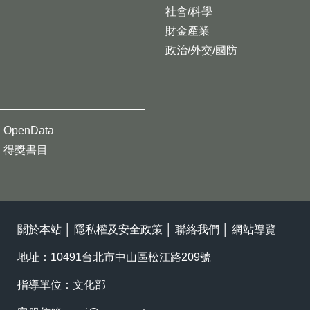
社會/科學
財金產業
政治/外交/國防
OpenData
得獎書目
關於本站
│
隱私權及安全政策
│
聯絡我們
│
網站導覽
地址：10491台北市中山區松江路209號
指導單位：文化部