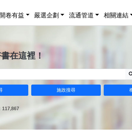
開卷有益
嚴選企劃
流通管道
相關連結
好書在這裡！
尋
施政搜尋
17,867