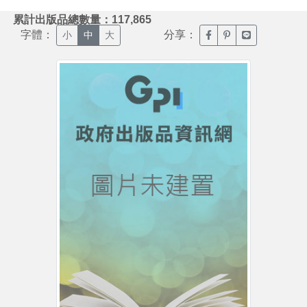
:::
累計出版品總數量：117,865
字體：
分享：
臉書分享(另開新視窗)
噗浪分享(另開新視
Line分享(另
小
中
大