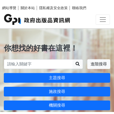
跳至主要內容區塊
網站導覽
│
關於本站
│
隱私權及安全政策
│
聯絡我們
你想找的好書在這裡！
搜尋
進階搜尋
主題搜尋
施政搜尋
機關搜尋