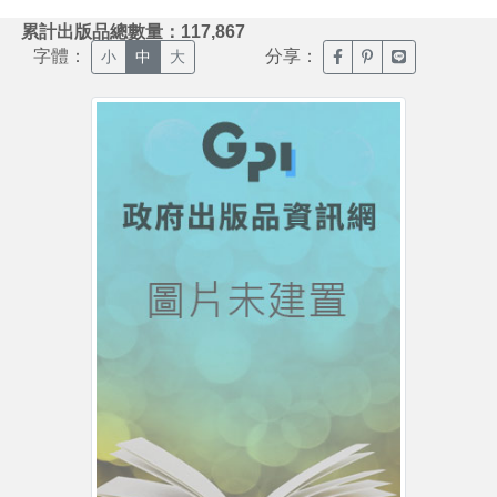
:::
累計出版品總數量：117,867
字體：
分享：
臉書分享(另開新視窗)
噗浪分享(另開新視
Line分享(另
小
中
大