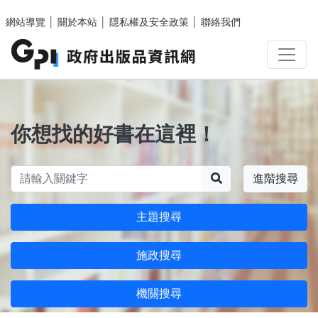
跳至主要內容區塊
網站導覽
│
關於本站
│
隱私權及安全政策
│
聯絡我們
你想找的好書在這裡！
搜尋
進階搜尋
主題搜尋
施政搜尋
機關搜尋