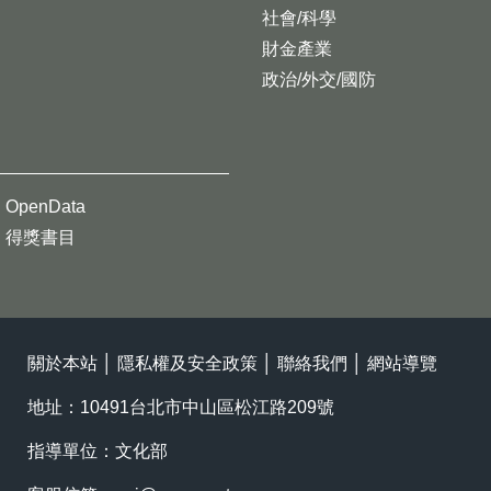
社會/科學
財金產業
政治/外交/國防
OpenData
得獎書目
關於本站
│
隱私權及安全政策
│
聯絡我們
│
網站導覽
地址：10491台北市中山區松江路209號
指導單位：文化部