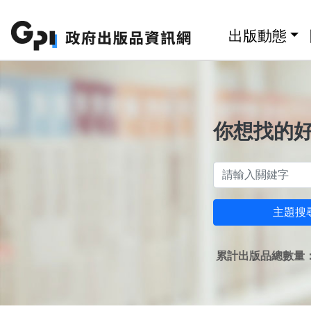
跳至主要內容區塊
:::
出版動態
你想找的
主題搜
累計出版品總數量：1