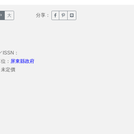
分享：
臉書分享(另開新視窗)
噗浪分享(另開新視窗)
Line分享(另開新視窗)
中
大
／ISSN：
單位：
屏東縣政府
：未定價