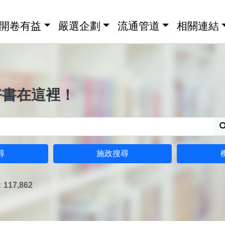
開卷有益
嚴選企劃
流通管道
相關連結
好書在這裡！
尋
施政搜尋
17,862