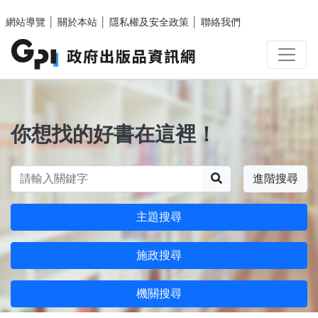
跳至主要內容區塊
網站導覽
│
關於本站
│
隱私權及安全政策
│
聯絡我們
你想找的好書在這裡！
搜尋
進階搜尋
主題搜尋
施政搜尋
機關搜尋