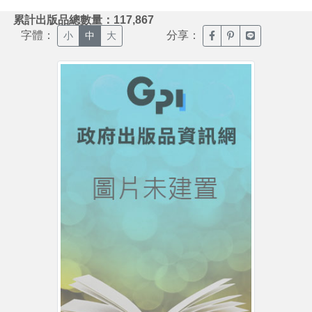
:::
累計出版品總數量：117,867
字體：
分享：
臉書分享(另開新視窗)
噗浪分享(另開新視
Line分享(另
小
中
大