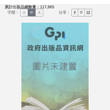
:::
累計出版品總數量：117,865
字體：
分享：
臉書分享(另開新視窗)
噗浪分享(另開新視
Line分享(另
小
中
大