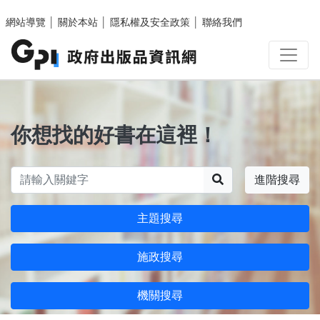
跳至主要內容區塊
網站導覽
│
關於本站
│
隱私權及安全政策
│
聯絡我們
你想找的好書在這裡！
搜尋
進階搜尋
主題搜尋
施政搜尋
機關搜尋