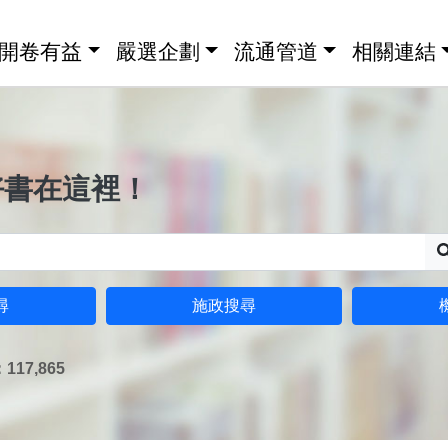
開卷有益
嚴選企劃
流通管道
相關連結
好書在這裡！
尋
施政搜尋
17,865