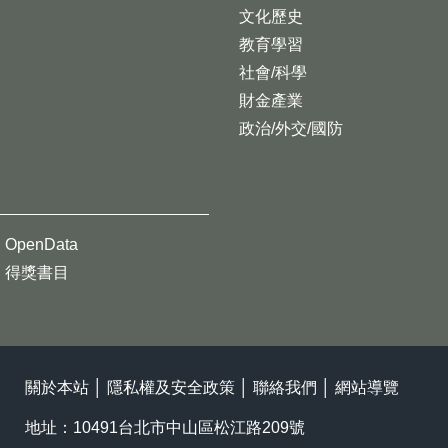
文化歷史
教育學習
社會/科學
財金產業
政治/外交/國防
OpenData
得獎書目
關於本站
│
隱私權及安全政策
│
聯絡我們
│
網站導覽
地址：10491台北市中山區松江路209號