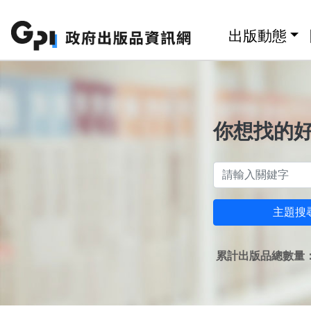
跳至主要內容區塊
:::
出版動態
你想找的
主題搜
累計出版品總數量：1