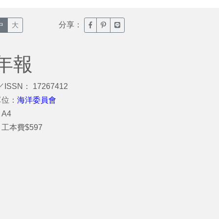
分享：
臉書分享(另開新視窗)
噗浪分享(另開新視窗)
Line分享(另開新視窗)
中
大
年報
／ISSN： 17267412
單位：
海洋委員會
A4
工本費$597