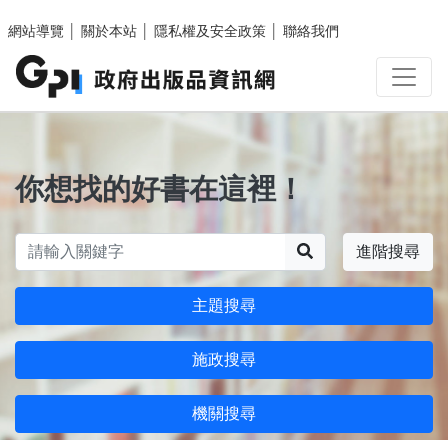
跳至主要內容區塊
網站導覽
│
關於本站
│
隱私權及安全政策
│
聯絡我們
你想找的好書在這裡！
搜尋
進階搜尋
主題搜尋
施政搜尋
機關搜尋