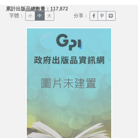
:::
累計出版品總數量：117,872
字體：
分享：
臉書分享(另開新視窗)
噗浪分享(另開新視
Line分享(另
小
中
大