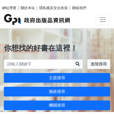
跳至主要內容區塊
網站導覽
│
關於本站
│
隱私權及安全政策
│
聯絡我們
你想找的好書在這裡！
搜尋
進階搜尋
主題搜尋
施政搜尋
機關搜尋