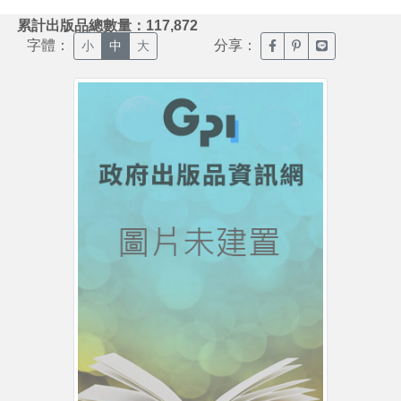
:::
累計出版品總數量：117,872
字體：
分享：
臉書分享(另開新視窗)
噗浪分享(另開新視
Line分享(另
小
中
大