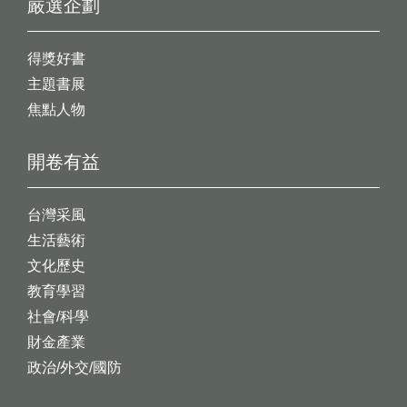
嚴選企劃
得獎好書
主題書展
焦點人物
開卷有益
台灣采風
生活藝術
文化歷史
教育學習
社會/科學
財金產業
政治/外交/國防