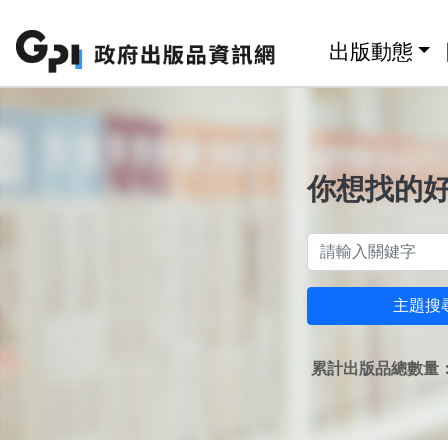
跳至主要內容區塊
:::
出版動態
你想找的
主題搜
累計出版品總數量：1