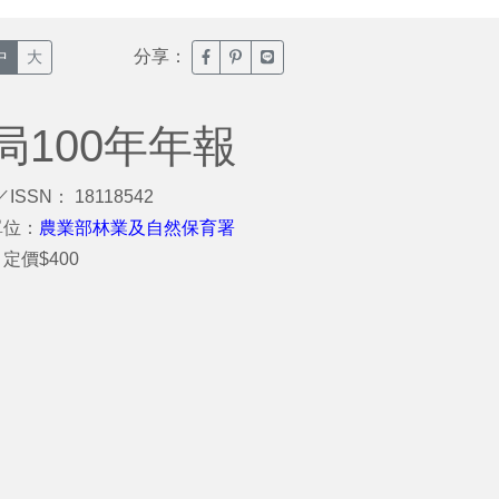
分享：
臉書分享(另開新視窗)
噗浪分享(另開新視窗)
Line分享(另開新視窗)
中
大
100年年報
／ISSN： 18118542
單位：
農業部林業及自然保育署
定價$400