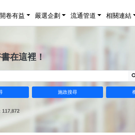
開卷有益
嚴選企劃
流通管道
相關連結
好書在這裡！
尋
施政搜尋
17,872