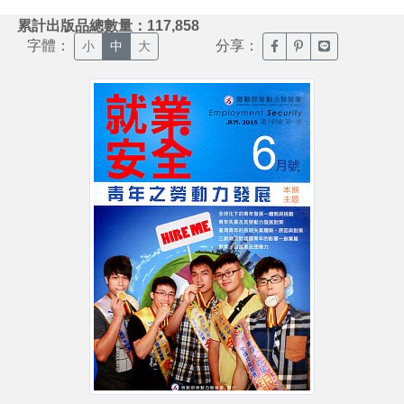
:::
累計出版品總數量：117,858
字體：
分享：
臉書分享(另開新視窗)
噗浪分享(另開新視
Line分享(另
小
中
大