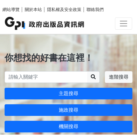
跳至主要內容區塊
網站導覽
│
關於本站
│
隱私權及安全政策
│
聯絡我們
你想找的好書在這裡！
搜尋
進階搜尋
主題搜尋
施政搜尋
機關搜尋