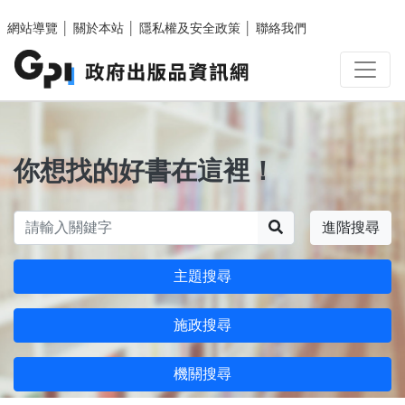
跳至主要內容區塊
網站導覽
│
關於本站
│
隱私權及安全政策
│
聯絡我們
你想找的好書在這裡！
搜尋
進階搜尋
主題搜尋
施政搜尋
機關搜尋