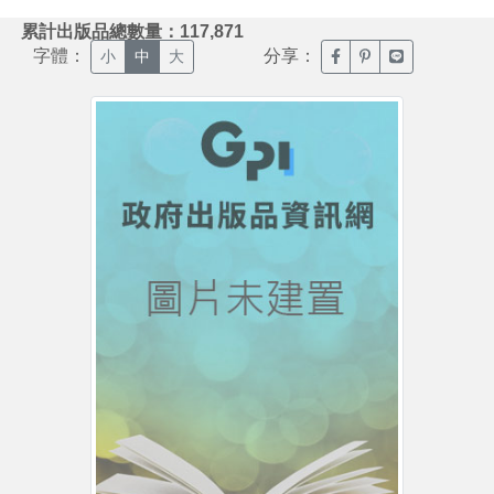
:::
累計出版品總數量：117,871
字體：
分享：
臉書分享(另開新視窗)
噗浪分享(另開新視
Line分享(另
小
中
大