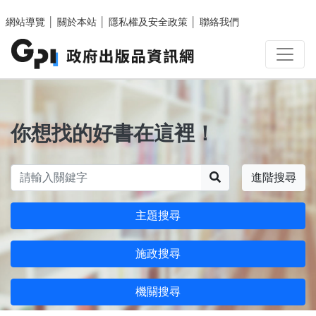
跳至主要內容區塊
網站導覽
│
關於本站
│
隱私權及安全政策
│
聯絡我們
你想找的好書在這裡！
搜尋
進階搜尋
主題搜尋
施政搜尋
機關搜尋