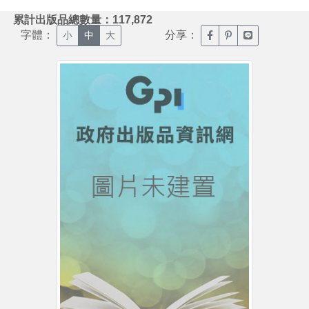
:::
累計出版品總數量：117,872
字體：
分享：
臉書分享(另開新視窗)
噗浪分享(另開新視
Line分享(另
小
中
大