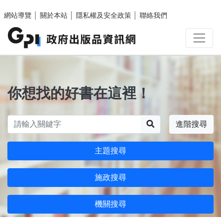
跳至主要內容區塊
網站導覽
│
關於本站
│
隱私權及安全政策
│
聯絡我們
你想找的好書在這裡！
搜尋
進階搜尋
主題搜尋
施政搜尋
機關搜尋