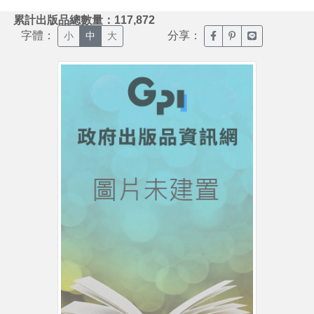
:::
累計出版品總數量：117,872
字體：
分享：
臉書分享(另開新視窗)
噗浪分享(另開新視
Line分享(另
小
中
大