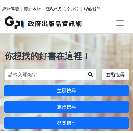
跳至主要內容區塊
網站導覽
│
關於本站
│
隱私權及安全政策
│
聯絡我們
你想找的好書在這裡！
搜尋
進階搜尋
主題搜尋
施政搜尋
機關搜尋