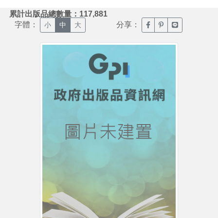
:::
累計出版品總數量：117,881
字體：
分享：
臉書分享(另開新視窗)
噗浪分享(另開新視
Line分享(另
小
中
大