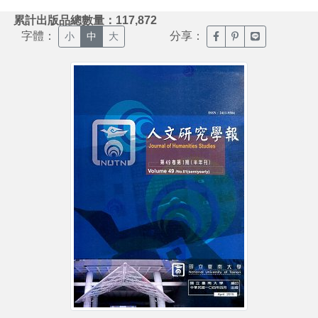
:::
累計出版品總數量：117,872
字體：
分享：
臉書分享(另開新視窗)
噗浪分享(另開新視
Line分享(另
小
中
大