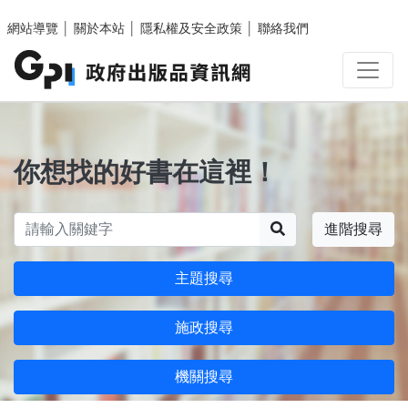
跳至主要內容區塊
網站導覽
│
關於本站
│
隱私權及安全政策
│
聯絡我們
你想找的好書在這裡！
搜尋
進階搜尋
主題搜尋
施政搜尋
機關搜尋