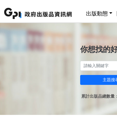
跳至主要內容區塊
:::
出版動態
你想找的
主題搜
累計出版品總數量：1