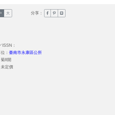
分享：
臉書分享(另開新視窗)
噗浪分享(另開新視窗)
Line分享(另開新視窗)
中
大
／ISSN：
單位：
臺南市永康區公所
菊8開
：未定價