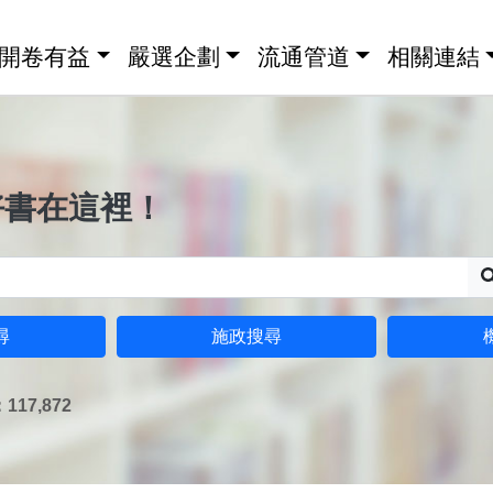
開卷有益
嚴選企劃
流通管道
相關連結
好書在這裡！
尋
施政搜尋
17,872