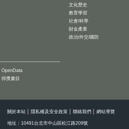
文化歷史
教育學習
社會/科學
財金產業
政治/外交/國防
OpenData
得獎書目
關於本站
│
隱私權及安全政策
│
聯絡我們
│
網站導覽
地址：10491台北市中山區松江路209號