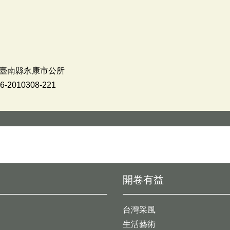
臺南縣永康市公所
010308-221
開卷有益
台灣采風
生活藝術