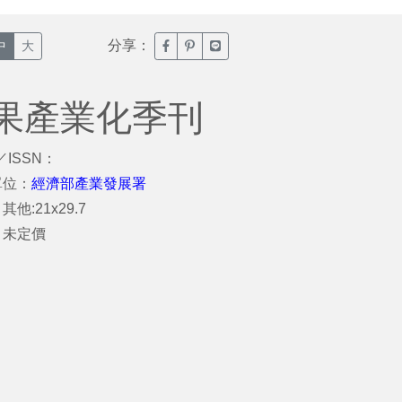
分享：
臉書分享(另開新視窗)
噗浪分享(另開新視窗)
Line分享(另開新視窗)
中
大
果產業化季刊
／ISSN：
單位：
經濟部產業發展署
他:21x29.7
：未定價