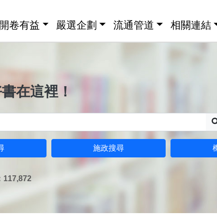
開卷有益
嚴選企劃
流通管道
相關連結
好書在這裡！
尋
施政搜尋
17,872