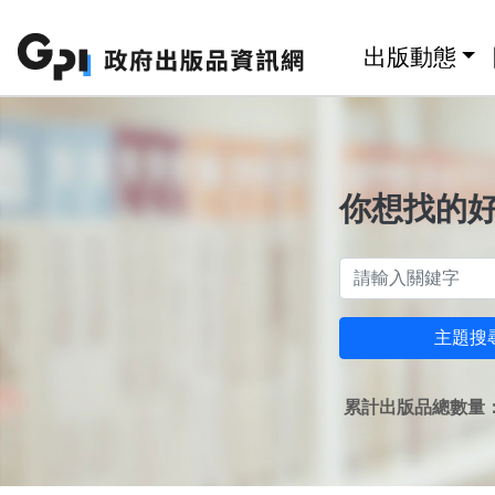
跳至主要內容區塊
:::
出版動態
你想找的
主題搜
累計出版品總數量：1