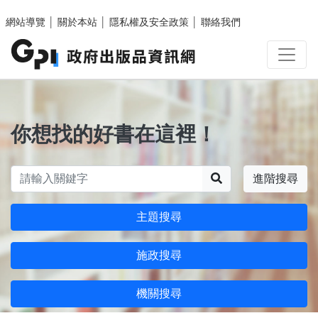
跳至主要內容區塊
網站導覽
│
關於本站
│
隱私權及安全政策
│
聯絡我們
你想找的好書在這裡！
搜尋
進階搜尋
主題搜尋
施政搜尋
機關搜尋