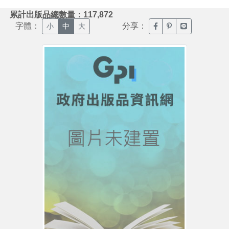
:::
累計出版品總數量：117,872
字體：
分享：
臉書分享(另開新視窗)
噗浪分享(另開新視
Line分享(另
小
中
大