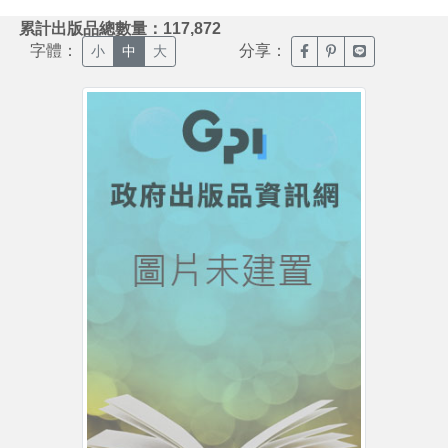
:::
累計出版品總數量：117,872
字體：
分享：
臉書分享(另開新視窗)
噗浪分享(另開新視
Line分享(另
小
中
大