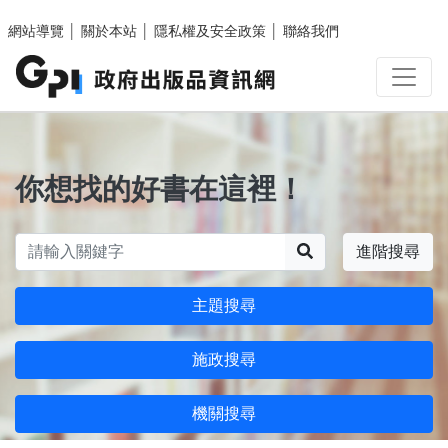
跳至主要內容區塊
網站導覽
│
關於本站
│
隱私權及安全政策
│
聯絡我們
你想找的好書在這裡！
搜尋
進階搜尋
主題搜尋
施政搜尋
機關搜尋