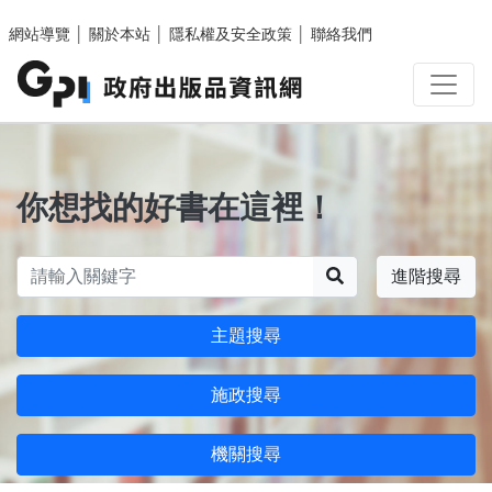
跳至主要內容區塊
網站導覽
│
關於本站
│
隱私權及安全政策
│
聯絡我們
你想找的好書在這裡！
搜尋
進階搜尋
主題搜尋
施政搜尋
機關搜尋