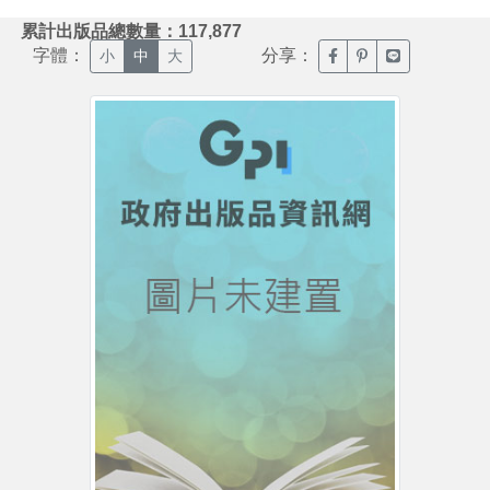
:::
累計出版品總數量：117,877
字體：
分享：
臉書分享(另開新視窗)
噗浪分享(另開新視
Line分享(另
小
中
大