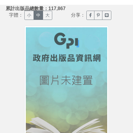
:::
累計出版品總數量：117,867
字體：
分享：
臉書分享(另開新視窗)
噗浪分享(另開新視
Line分享(另
小
中
大