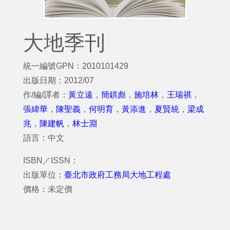
大地季刊
統一編號GPN：2010101429
出版日期：2012/07
作/編/譯者：
黃立遠
，
簡錤彪
，
施培林
，
王瑞祺
，
張緯華
，
陳聖義
，
何明育
，
黃添進
，
夏賢統
，
梁成
兆
，
陳建帆
，
林士淵
語言：中文
ISBN／ISSN：
出版單位：
臺北市政府工務局大地工程處
價格：未定價