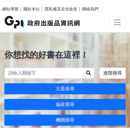
跳至主要內容區塊
網站導覽
│
關於本站
│
隱私權及安全政策
│
聯絡我們
你想找的好書在這裡！
搜尋
進階搜尋
主題搜尋
施政搜尋
機關搜尋